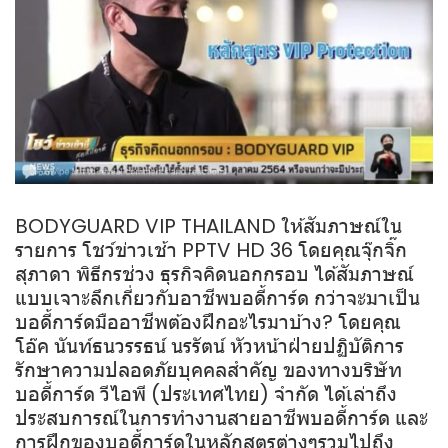
BODYGUARD VIP THAILAND ให้สัมภาษณ์ใน
รายการ โชว์ข่าวเช้า PPTV HD 36 โดยคุณจุ๊กจิ๊ก
สุภาดา พิธีกรช่วง ธุรกิจคิดนอกกรอบ ได้สัมภาษณ์
แบบเจาะลึกเกี่ยวกับอาชีพบอดี้การ์ด กว่าจะมาเป็น
บอดี้การ์ดมืออาชีพต้องฝึกอะไรมาบ้าง? โดยคุณ
โอ๊ค นันท์ธนวรรธน์ นรรัตน์ หัวหน้าฝ่ายปฏิบัติการ
รักษาความปลอดภัยบุคคลสำคัญ ของทางบริษัท
บอดี้การ์ด วีไอพี (ประเทศไทย) จำกัด ได้เล่าถึง
ประสบการณ์ในการทำงานสายอาชีพบอดี้การ์ด และ
การฝึกของบอดี้การ์ดในหลักสูตรต่างๆรวมไปถึง