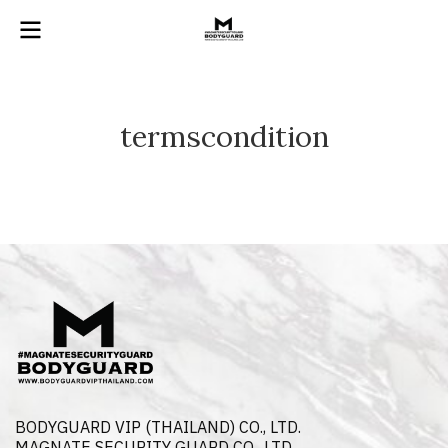
termscondition
BODYGUARD VIP (THAILAND) CO., LTD.
MAGNATE SECURITY GUARD CO., LTD.